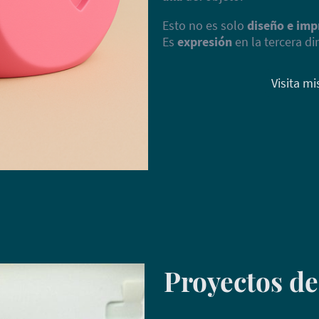
Esto no es solo
diseño e imp
Es
expresión
en la tercera d
Visita m
Proyectos de