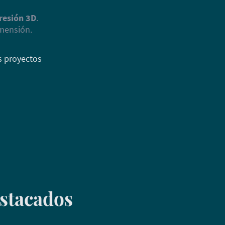
resión 3D
.
imensión.
is proyectos
stacados