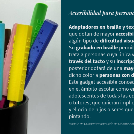
Accesibilidad para persona
Adaptadores en braille y tex
que dotan de mayor
accesibi
algún tipo de
dificultad visu
Su
grabado en braille
permi
trata a personas cuya única 
través del tacto
y su
inscrip
posterior dotará de una
mayo
dicho color a
personas con 
Este gadget accesible conc
en el ámbito escolar como en
adolescentes de todas las e
o tutores, que quieran impli
y el ocio de hijos o seres qu
pintando.
Modelo de Utilidad en admisión de trámite an